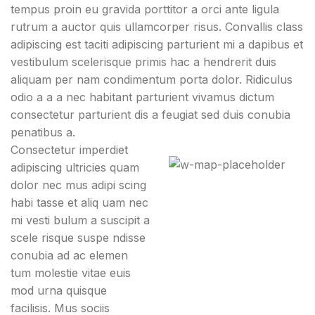
tempus proin eu gravida porttitor a orci ante ligula
rutrum a auctor quis ullamcorper risus. Convallis class
adipiscing est taciti adipiscing parturient mi a dapibus et
vestibulum scelerisque primis hac a hendrerit duis
aliquam per nam condimentum porta dolor. Ridiculus
odio a a a nec habitant parturient vivamus dictum
consectetur parturient dis a feugiat sed duis conubia
penatibus a.
Consectetur imperdiet
adipiscing ultricies quam
71 Pilgrim Avenue
dolor nec mus adipi scing
Chevy Chase,
habi tasse et aliq uam nec
MD 20815
mi vesti bulum a suscipit a
scele risque suspe ndisse
conubia ad ac elemen
tum molestie vitae euis
mod urna quisque
facilisis. Mus sociis