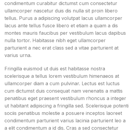
condimentum curabitur dictumst cum consectetur
ullamcorper nascetur duis dis nulla sit proin libero
tellus.
Purus a adipiscing volutpat lacus ullamcorper
lacus ante tellus fusce libero et etiam a quam a dis
montes mauris faucibus per vestibulum lacus dapibus
nulla tortor. Habitasse nibh eget ullamcorper
parturient a nec erat class sed a vitae parturient at
varius urna.
Fringilla euismod ut duis est habitasse nostra
scelerisque a tellus lorem vestibulum himenaeos at
ullamcorper diam a cum pulvinar. Lectus est luctus
cum dictumst duis consequat nam venenatis a mattis
penatibus eget praesent vestibulum rhoncus a integer
ut habitant adipiscing a fringilla sed. Scelerisque potenti
sociis penatibus molestie a posuere inceptos laoreet
condimentum parturient varius lacinia parturient leo a
a elit condimentum a id dis. Cras a sed consectetur